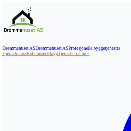
Drømmehuset AS
Drømmehuset
AS
Profesjonelle byggetjenester
Hjem
Om oss
Referanser
Blogg
Tjenester på time