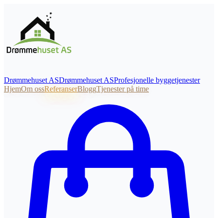
Drømmehuset AS
Drømmehuset
AS
Profesjonelle byggetjenester
Hjem
Om oss
Referanser
Blogg
Tjenester på time