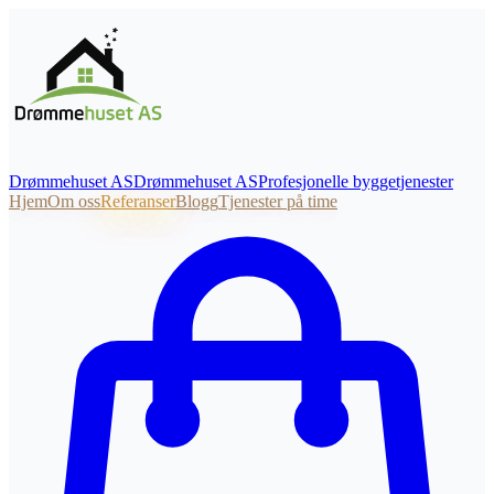
Drømmehuset AS
Drømmehuset
AS
Profesjonelle byggetjenester
Hjem
Om oss
Referanser
Blogg
Tjenester på time