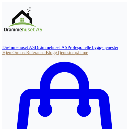
Drømmehuset AS
Drømmehuset
AS
Profesjonelle byggetjenester
Hjem
Om oss
Referanser
Blogg
Tjenester på time