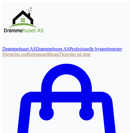
Drømmehuset AS
Drømmehuset
AS
Profesjonelle byggetjenester
Hjem
Om oss
Referanser
Blogg
Tjenester på time